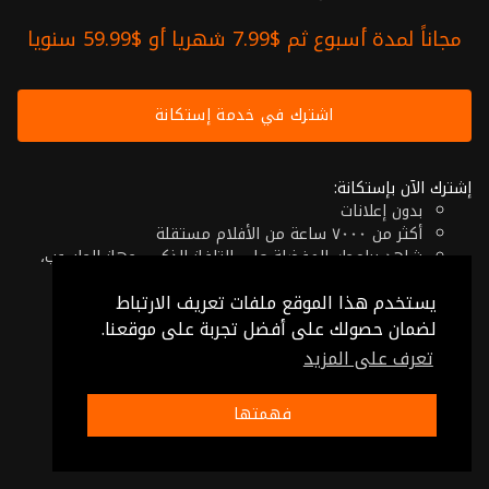
مجاناً لمدة أسبوع ثم $7.99 شهريا أو $59.99 سنويا
اشترك في خدمة إستكانة
إشترك الآن بإستكانة:
بدون إعلانات
أكثر من ٧٠٠٠ ساعة من الأفلام مستقلة
شاهد برامجك المفضلة على التلفاز الذكي، جهاز الحاسوب،
الهاتف اللوحي أو حتى جهازك الموبايل
يستخدم هذا الموقع ملفات تعريف الارتباط
إلغاء في أي وقت
فقط $7.99 شهريا أو $59.99 سنويا
لضمان حصولك على أفضل تجربة على موقعنا.
تعرف على المزيد
© 2026 Istikana, Ltd
شروط الإستخدام
-
شروط الخصوصية
فهمتها
صنع بـ ❤️ من الأردن