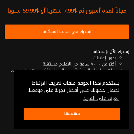
مجاناً لمدة أسبوع ثم $7.99 شهريا أو $59.99 سنويا
اشترك في خدمة إستكانة
إشترك الآن بإستكانة:
بدون إعلانات
أكثر من ٧٠٠٠ ساعة من الأفلام مستقلة
شاهد برامجك المفضلة على التلفاز الذكي، جهاز الحاسوب،
الهاتف اللوحي أو حتى جهازك الموبايل
يستخدم هذا الموقع ملفات تعريف الارتباط
إلغاء في أي وقت
فقط $7.99 شهريا أو $59.99 سنويا
لضمان حصولك على أفضل تجربة على موقعنا.
تعرف على المزيد
© 2026 Istikana, Ltd
شروط الإستخدام
-
شروط الخصوصية
فهمتها
صنع بـ ❤️ من الأردن