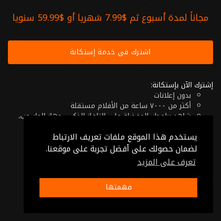
مجاناً لمدة أسبوع ثم $7.99 شهريا أو $59.99 سنويا
اشترك في خدمة إستكانة
إشترك الآن بإستكانة:
بدون إعلانات
أكثر من ٧٠٠٠ ساعة من الأفلام مستقلة
شاهد برامجك المفضلة على التلفاز الذكي، جهاز الحاسوب،
الهاتف اللوحي أو حتى جهازك الموبايل
يستخدم هذا الموقع ملفات تعريف الارتباط
إلغاء في أي وقت
فقط $7.99 شهريا أو $59.99 سنويا
لضمان حصولك على أفضل تجربة على موقعنا.
تعرف على المزيد
© 2026 Istikana, Ltd
شروط الإستخدام
-
شروط الخصوصية
فهمتها
صنع بـ ❤️ من الأردن