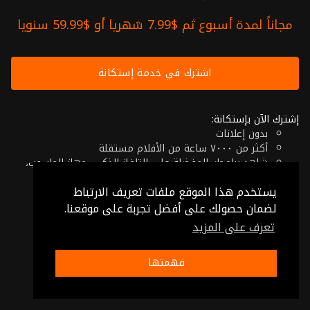
مجاناً لمدة أسبوع ثم $7.99 شهريا أو $59.99 سنويا
اشترك في خدمة إستكانة
إشترك الآن بإستكانة:
بدون إعلانات
أكثر من ٧٠٠٠ ساعة من الأفلام مستقلة
شاهد برامجك المفضلة على التلفاز الذكي، جهاز الحاسوب،
الهاتف اللوحي أو حتى جهازك الموبايل
يستخدم هذا الموقع ملفات تعريف الارتباط
إلغاء في أي وقت
فقط $7.99 شهريا أو $59.99 سنويا
لضمان حصولك على أفضل تجربة على موقعنا.
تعرف على المزيد
© 2026 Istikana, Ltd
شروط الإستخدام
-
شروط الخصوصية
فهمتها
صنع بـ ❤️ من الأردن