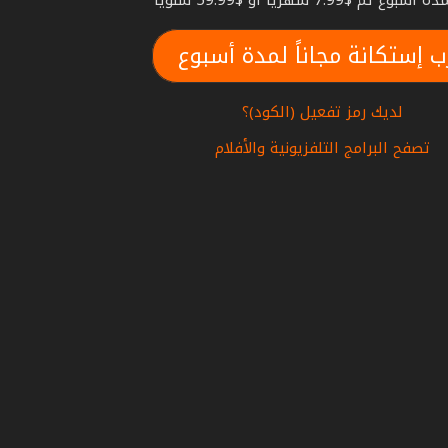
بوع ثم $7.99 شهريا أو $59.99 سنويا
ب إستكانة مجاناً لمدة أسبوع
لديك رمز تفعيل (الكود)؟
تصفح البرامج التلفزيونية والأفلام