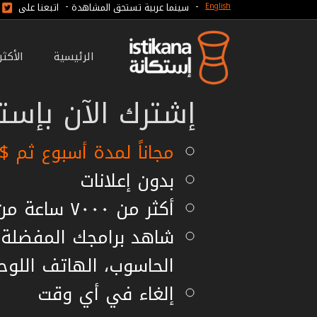
-
-
سينما عربية تستحق المشاهدة
اتبعنا على
English
الرئيسية
الأكث
إشترك الآن بإستك
مجاناً لمدة أسبوع ثم $7.99 شهريا أو $59.99 سنويا
بدون إعلانات
أكثر من ٧٠٠٠ ساعة من الأفلام مستقلة
شاهد برامجك المفضلة ع
الحاسوب، الهاتف اللوح
إلغاء في أي وقت