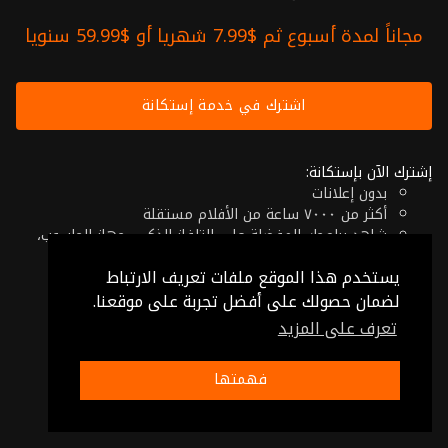
مجاناً لمدة أسبوع ثم $7.99 شهريا أو $59.99 سنويا
اشترك في خدمة إستكانة
إشترك الآن بإستكانة:
بدون إعلانات
أكثر من ٧٠٠٠ ساعة من الأفلام مستقلة
شاهد برامجك المفضلة على التلفاز الذكي، جهاز الحاسوب،
الهاتف اللوحي أو حتى جهازك الموبايل
يستخدم هذا الموقع ملفات تعريف الارتباط
إلغاء في أي وقت
فقط $7.99 شهريا أو $59.99 سنويا
لضمان حصولك على أفضل تجربة على موقعنا.
تعرف على المزيد
© 2026 Istikana, Ltd
شروط الإستخدام
-
شروط الخصوصية
فهمتها
صنع بـ ❤️ من الأردن