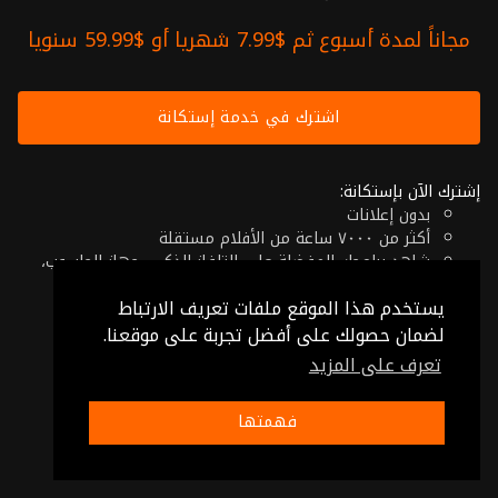
مجاناً لمدة أسبوع ثم $7.99 شهريا أو $59.99 سنويا
اشترك في خدمة إستكانة
إشترك الآن بإستكانة:
بدون إعلانات
أكثر من ٧٠٠٠ ساعة من الأفلام مستقلة
شاهد برامجك المفضلة على التلفاز الذكي، جهاز الحاسوب،
الهاتف اللوحي أو حتى جهازك الموبايل
يستخدم هذا الموقع ملفات تعريف الارتباط
إلغاء في أي وقت
فقط $7.99 شهريا أو $59.99 سنويا
لضمان حصولك على أفضل تجربة على موقعنا.
تعرف على المزيد
© 2026 Istikana, Ltd
شروط الإستخدام
-
شروط الخصوصية
فهمتها
صنع بـ ❤️ من الأردن