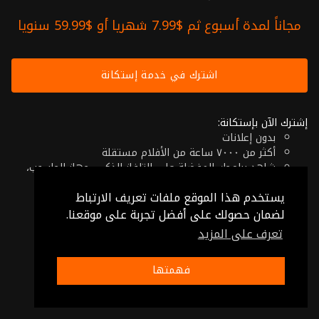
مجاناً لمدة أسبوع ثم $7.99 شهريا أو $59.99 سنويا
اشترك في خدمة إستكانة
إشترك الآن بإستكانة:
بدون إعلانات
أكثر من ٧٠٠٠ ساعة من الأفلام مستقلة
شاهد برامجك المفضلة على التلفاز الذكي، جهاز الحاسوب،
الهاتف اللوحي أو حتى جهازك الموبايل
يستخدم هذا الموقع ملفات تعريف الارتباط
إلغاء في أي وقت
فقط $7.99 شهريا أو $59.99 سنويا
لضمان حصولك على أفضل تجربة على موقعنا.
تعرف على المزيد
© 2026 Istikana, Ltd
شروط الإستخدام
-
شروط الخصوصية
فهمتها
صنع بـ ❤️ من الأردن