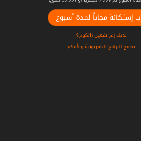
بوع ثم $7.99 شهريا أو $59.99 سنويا
ب إستكانة مجاناً لمدة أسبوع
لديك رمز تفعيل (الكود)؟
تصفح البرامج التلفزيونية والأفلام