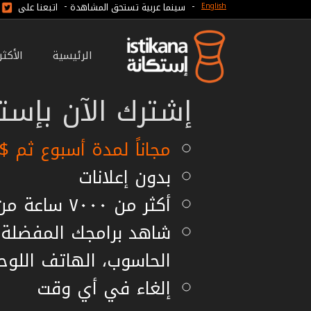
-
-
سينما عربية تستحق المشاهدة
اتبعنا على
English
الرئيسية
الأكث
إشترك الآن بإستك
مجاناً لمدة أسبوع ثم $7.99 شهريا أو $59.99 سنويا
بدون إعلانات
أكثر من ٧٠٠٠ ساعة من الأفلام مستقلة
شاهد برامجك المفضلة ع
الحاسوب، الهاتف اللوح
إلغاء في أي وقت