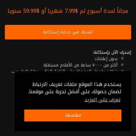
مجاناً لمدة أسبوع ثم $7.99 شهريا أو $59.99 سنويا
اشترك في خدمة إستكانة
إشترك الآن بإستكانة:
بدون إعلانات
أكثر من ٧٠٠٠ ساعة من الأفلام مستقلة
شاهد برامجك المفضلة على التلفاز الذكي، جهاز الحاسوب،
الهاتف اللوحي أو حتى جهازك الموبايل
يستخدم هذا الموقع ملفات تعريف الارتباط
إلغاء في أي وقت
فقط $7.99 شهريا أو $59.99 سنويا
لضمان حصولك على أفضل تجربة على موقعنا.
تعرف على المزيد
© 2026 Istikana, Ltd
شروط الإستخدام
-
شروط الخصوصية
فهمتها
صنع بـ ❤️ من الأردن