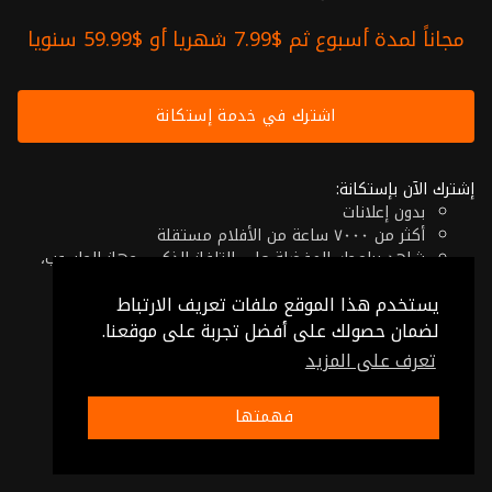
مجاناً لمدة أسبوع ثم $7.99 شهريا أو $59.99 سنويا
اشترك في خدمة إستكانة
إشترك الآن بإستكانة:
بدون إعلانات
أكثر من ٧٠٠٠ ساعة من الأفلام مستقلة
شاهد برامجك المفضلة على التلفاز الذكي، جهاز الحاسوب،
الهاتف اللوحي أو حتى جهازك الموبايل
يستخدم هذا الموقع ملفات تعريف الارتباط
إلغاء في أي وقت
فقط $7.99 شهريا أو $59.99 سنويا
لضمان حصولك على أفضل تجربة على موقعنا.
تعرف على المزيد
© 2026 Istikana, Ltd
شروط الإستخدام
-
شروط الخصوصية
فهمتها
صنع بـ ❤️ من الأردن