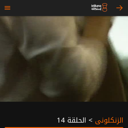
bars
arrow_right
الزنكلوني
>
الحلقة 14