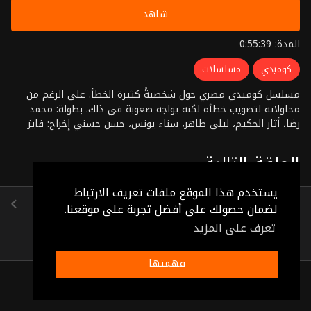
شاهد
المدة: 0:55:39
كوميدي
مسلسلات
مسلسل كوميدي مصري حول شخصيةً كثيرة الخطأ. على الرغم من
محاولاته لتصويب خطأه لكنه يواجه صعوبة في ذلك. بطولة: محمد
رضا، أثار الحكيم، ليلى طاهر، سناء يونس، حسن حسني إخراج: فايز
حجاب
الحلقة التالية
يستخدم هذا الموقع ملفات تعريف الارتباط
الحلقة 15
لضمان حصولك على أفضل تجربة على موقعنا.
(0:46:23)
تعرف على المزيد
فهمتها
ذات صلة