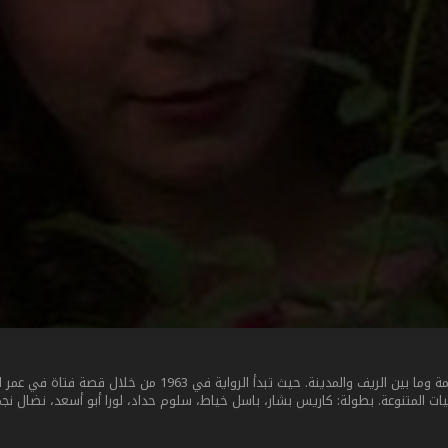
مسلسل درامي سوري، تدور أحداثه وسط أجواء دمشقية حميمة وما بين 
المتنوعة. بطولة: كاريس بشار، باسل خياط، سلوم حداد، لورا أبو أسعد، نضال نجم، 