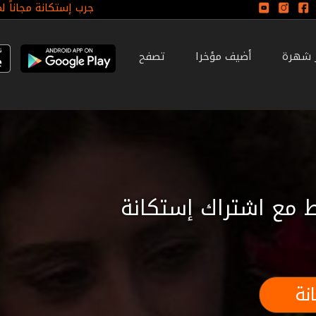
جرب إستكانة مجاناً ل
ر شهرة
أضيف مؤخرا
تصفح
 مع اشتراك إستكانة
نة