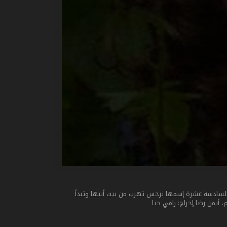
الريف والمدينة. حيث تبدأ الرواية في 1963 من خلال قصة فتاة في عمر السادسة عشرة إسمها نرجس تهرب من بيت أبيها وتبدأ
أيمن رضا إخراج: رامي حنا