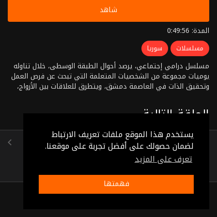
شاهد
المدة: 0:49:56
مسلسلات
سوريا
مسلسل درامي إجتماعي، يرصد أحوال الطبقة الوسطى، خلال تناوله
يوميات مجموعة من الشخصيات المتعلمة التي تبحث عن فرص العمل
وتحقيق الذات في العاصمة دمشق، ويتطرق للعلاقات بين الأزواج،
والأخوة، والأصدقاء، والأحباء وبين الآباء بالأبناء. بطولة: سلاف
فواخرجي، سمر سامي، عبد الهادي الصباغ، سلافة معمار، وائل
الحلقة التالية
رمضان، مكسيم خليل إخراج: رشا هشام شربتجي
يستخدم هذا الموقع ملفات تعريف الارتباط
الحلقة 21
لضمان حصولك على أفضل تجربة على موقعنا.
(0:49:57)
تعرف على المزيد
فهمتها
ذات صلة