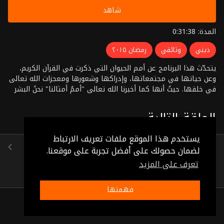
شاهد
المدة: 0:31:38
ديني
وثائقي
رمضان ٢٠١٥
يتحدّث هذا البرنامج عن أمم الحيوان التي ذكرت في القرآن الكريم،
وعن حياتها في مجتمعاتها، وإدراكها وشعورها ومعجزات الله تعالى
في خلقها. حيثُ أنها كما أخبرنا الله تعالى "أممٌ أمثالنا" نحنُ البشر
تحسّ وتشعر وتدرك وتسبّح الله خالقها، كما أنها ستحشر يومَ
القيامة كأمّة البشر، يقتصّ المظلوم منها من الظالم
الحلقة التالية
يستخدم هذا الموقع ملفات تعريف الارتباط
الحلقة 14
لضمان حصولك على أفضل تجربة على موقعنا.
(0:31:58)
تعرف على المزيد
فهمتها
ذات صلة