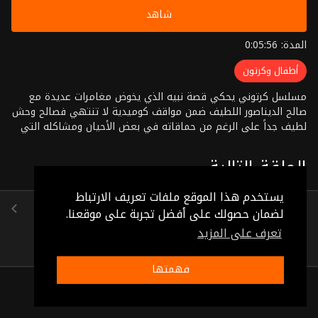
شاهد
المدة: 0:05:56
أطفال وكرتون
مسلسل كرتوني يحكي قصة نبيه الذي يخوض مغامرات عديدة مع
صالح الديناصور اللطيف ضمن مواقف كوميدية لا تنتهي فصالح وحش
لطيف جداً على الرغم من حماقاته في بعض الأحيان ومشاكله التي
يقوم بها بين الحين والأخر
الحلقة التالية
يستخدم هذا الموقع ملفات تعريف الارتباط
الحلقة 29
لضمان حصولك على أفضل تجربة على موقعنا.
(0:04:46)
تعرف على المزيد
فهمتها
ذات صلة