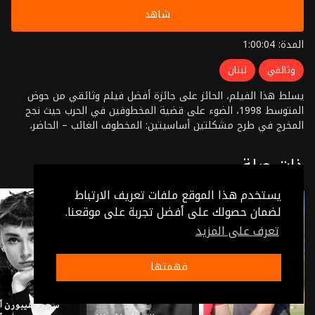
شاهد
المدة: 1:00:04
وثائقي
لبنان
يسلط هذا الفيلم، الحائز على جائزة أفضل فيلم وثائقي من حوض
المتوسط 1998، الضوء على قضية المخطوفين في الحرب حيث نجح
المخرج في طرح مشكلتين أساسيتين: المخطوف الغائب – الحاضر،
والأهل الذين يعيشون حالة انتظار وأمل صامت. نجح هذا الوثائقي في
ان يكون ضمير الغائب لأمة حاضرة من خلال مشاعر أهالي المخطوفين
ذات صلة
الذين لخصوا قضيتهم بدموعهم وضعفهم، وحدها وداد كسرت هذا
الجمود لتعود الى ثباتها من خلال مشاركتنا ووثائقها المهترئة بفعل
يستخدم هذا الموقع ملفات تعريف الارتباط
مرور الزمن. إخراج: بهيج حجيج
لضمان حصولك على أفضل تجربة على موقعنا.
تعرف على المزيد
فهمتها