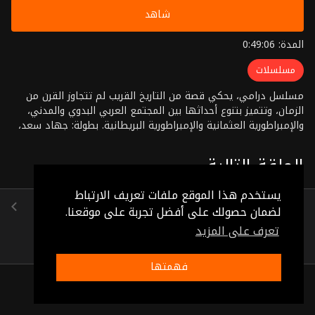
شاهد
المدة: 0:49:06
مسلسلات
مسلسل درامي، يحكي قصة من التاريخ القريب لم تتجاوز القرن من
الزمان، وتتميز بتنوع أحداثها بين المجتمع العربي البدوي والمدني،
والإمبراطورية العثمانية والإمبراطورية البريطانية. بطولة: جهاد سعد،
مازن الناطور، مرح جبر، عبد الحكيم قطيفان، رنا أبيض، زياد سعد،
وضاح حلوم، مروان أبو شاهين، زهير العمر إخراج: ثائر موسى
الحلقة التالية
يستخدم هذا الموقع ملفات تعريف الارتباط
الحلقة 32
لضمان حصولك على أفضل تجربة على موقعنا.
(0:49:15)
تعرف على المزيد
فهمتها
ذات صلة