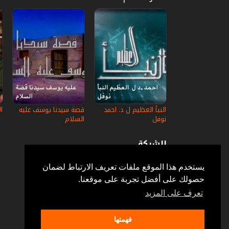
النبأ العظيم ل د. احمد
قصة سيدنا يوسف عليه
ال
نوفل
السلام
الشركة
عن إستكانة
أسئلة وأجوبة
يستخدم هذا الموقع ملفات تعريف الارتباط لضمان
في الإعلام
حصولك على أفضل تجربة على موقعنا.
خدمة الزبائن
إتصل بنا
تعرف على المزيد
فهمتها