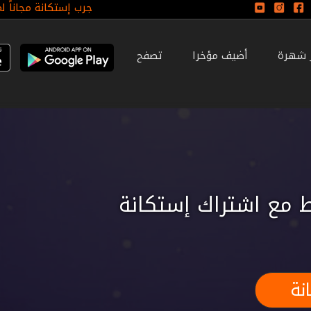
جرب إستكانة مجاناً ل
ر شهرة
أضيف مؤخرا
تصفح
 مع اشتراك إستكانة
نة