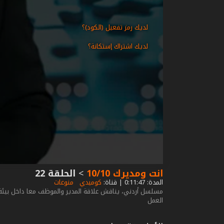
لديك رمز تفعيل (الكود)؟
لديك اشتراك إستكانة؟
انت ومديرك 10/10
>
الحلقة 22
المدة: 0:11:47 | قناة:
كوميدي
منوعات
مسلسل أردني، يناقش علاقة المدير والموظف معا داخل بيئة ا
العمل