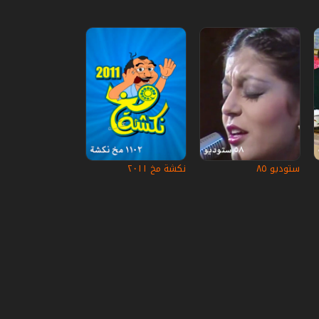
ستوديو ٨٥
نكشة مخ ٢٠١١