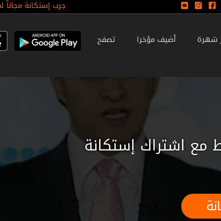
جرب إستكانة مجاناً ل
ر شهرة
أضيف مؤخرا
تصفح
 مع اشتراك إستكانة
نة