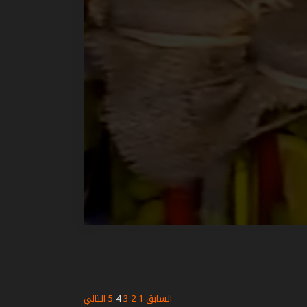
السابق
1
2
3
4
5
التالي