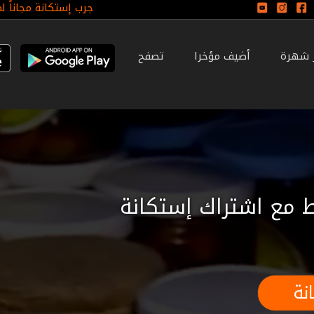
جرب إستكانة مجاناً ل
ر شهرة
أضيف مؤخرا
تصفح
 مع اشتراك إستكانة
نة