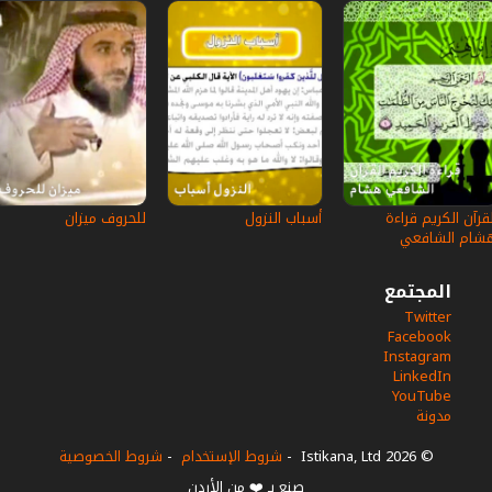
لقرآن الكريم قراءة
أسباب النزول
للحروف ميزان
شام الشافعي
المجتمع
Twitter
Facebook
Instagram
LinkedIn
YouTube
مدونة
© 2026 Istikana, Ltd
-
شروط الإستخدام
-
شروط الخصوصية
صنع بـ ❤️ من الأردن