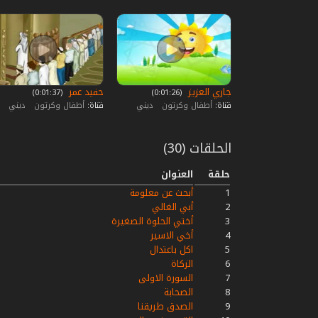
جاري العزيز
حفيد عمر
‏ (0:01:26)
‏ (0:01:37)
قناة:
أطفال وكرتون
ديني
قناة:
أطفال وكرتون
ديني
الحلقات (30)
حلقة
العنوان
1
أبحث عن معلومة
2
أبي الغالي
3
أختي الحلوة الصغيرة
4
أخي الاسير
5
اكل باعتدال
6
الزكاة
7
السورة الاولى
8
الصحابة
9
الصدق طريقنا