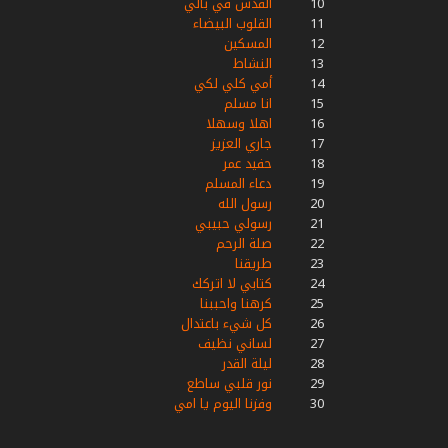
10
القدس في بالي
11
القلوب البيضاء
12
المسكين
13
النشاط
14
أمي كلي لكي
15
انا مسلم
16
اهلا وسهلا
17
جاري العزيز
18
حفيد عمر
19
دعاء المسلم
20
رسول الله
21
رسولي حبيبي
22
صلة الرحم
23
طريقنا
24
كتابي لا اتركك
25
كرهنا واحببنا
26
كل شيء باعتدال
27
لساني نظيف
28
ليلة القدر
29
نور قلبي ساطع
30
وفزنا اليوم يا امي