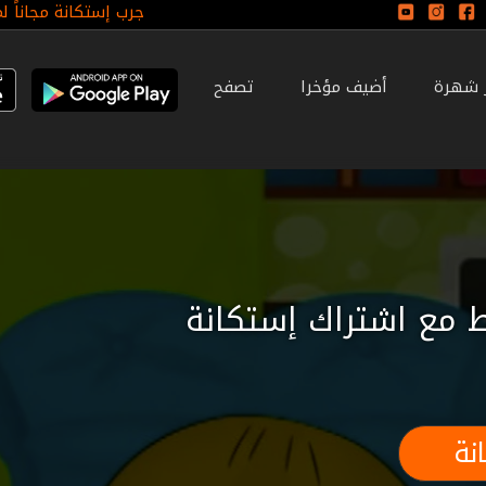
جرب إستكانة مجاناً ل
ر شهرة
أضيف مؤخرا
تصفح
 مع اشتراك إستكانة
نة