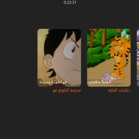
0:22:21
حكايات الغابة
مدرسة الكونغ فو