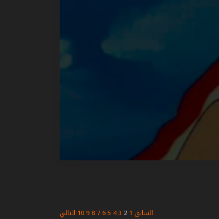
السابق
1
2
3
4
5
6
7
8
9
10
التالي