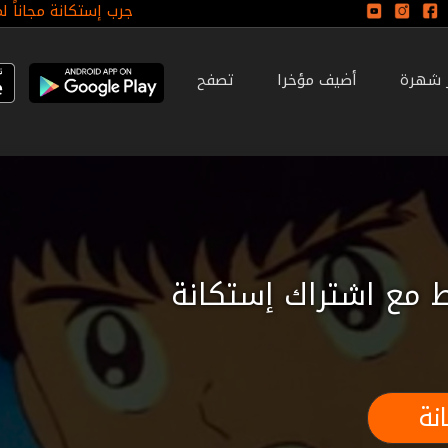
جرب إستكانة مجاناً ل
ر شهرة
أضيف مؤخرا
تصفح
 مع اشتراك إستكانة
نة