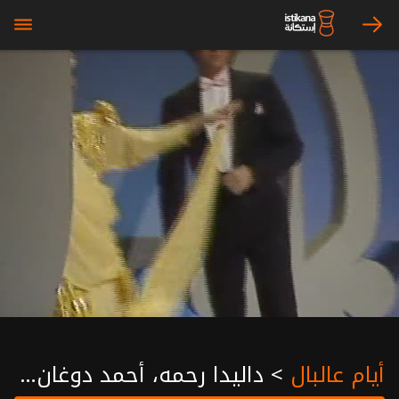
bars
arrow_right
أيام عالبال
>
داليدا رحمه، أحمد دوغان ، كرم مطاوع، هدى سلطان ، صفوان بهلوان ، نهاد فتوح ، محمد وهيب