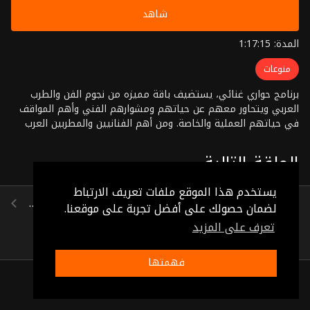
شاهد
المدة: 1:17:15
منوعات
برنامج حواري غنائي، يستضيف باقة مميزه من نجوم الفن والطرب
العربي ويتحاور معهم عن حياتهم ومشوارهم الفني وأهم المواقف
في حياتهم العملية والخاصة. ومن أهم الفنانيين والمطربين العرب
عمرو دياب، حميد الشاعري، سعدون جابر، هدى سلطان، دريد لحام،
وليد توفيق، فردوس عبد الحميد، محمد منير، عبد المنعم مدبولي،
الحلقة التالية
علي عبد الستار، سعاد محمد، جوليا بطرس. تقديم: مروان صوٌاف
إخراج: مشهور الحديد
يستخدم هذا الموقع ملفات تعريف الارتباط
موفق بهجت ، رونزا ، عبير عيسى ، فاطمة عيد ، أبو بكر عزت ، مروان أدهم ، عودة زيادات
لضمان حصولك على أفضل تجربة على موقعنا.
(1:32:20)
تعرف على المزيد
فهمتها
ذات صلة