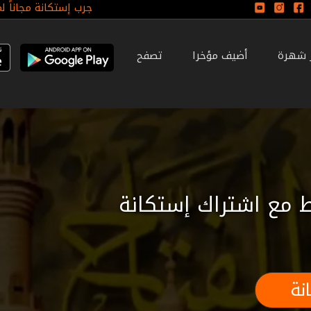
جرب إستكانة مجاناً ل
ر شهرة
أضيف مؤخرا
تصفح
 مع اشتراك إستكانة
نة