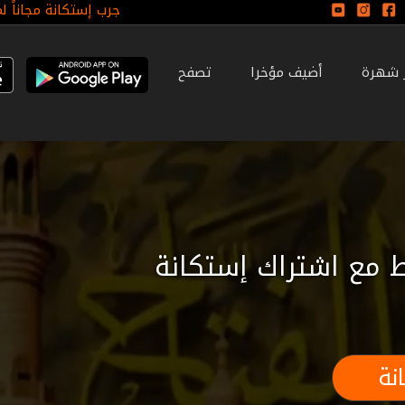
جرب إستكانة مجاناً ل
ر شهرة
أضيف مؤخرا
تصفح
 مع اشتراك إستكانة
نة