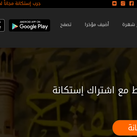
جرب إستكانة مجاناً ل
ر شهرة
أضيف مؤخرا
تصفح
 مع اشتراك إستكانة
نة