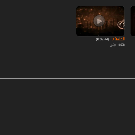
الحلقة 9
‏ (0:02:44)
قناة:
ديني