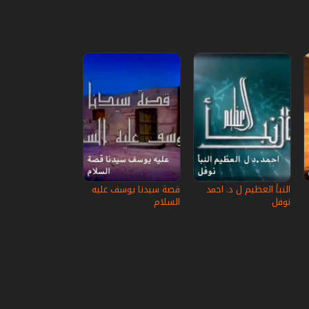
النبأ العظيم ل د. احمد
قصة سيدنا يوسف عليه
نوفل
السلام