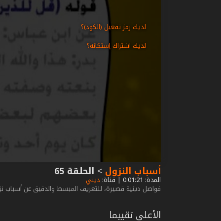
لديك رمز تفعيل (الكود)؟
لديك اشتراك إستكانة؟
أسباب النزول
>
الحلقة 65
المدة: 0:01:21 | قناة:
ديني
فواصل دينية قصيرة، للتعريف المبسط والدقيق عن أسباب نز
الأعلى تقييما