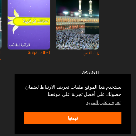
إرث النبي‎
لطائف قرآنية
ن
الشركة
عن إستكانة
أسئلة وأجوبة
يستخدم هذا الموقع ملفات تعريف الارتباط لضمان
في الإعلام
حصولك على أفضل تجربة على موقعنا.
خدمة الزبائن
إتصل بنا
تعرف على المزيد
فهمتها