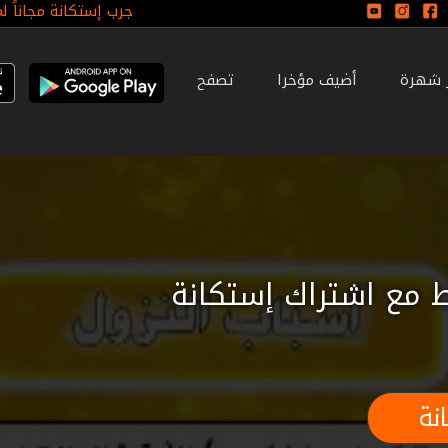
جرب إستكانة مجاناً ل
ر شهرة
أضيف مؤخرا
تصفح
 مع اشتراك إستكانة
نة