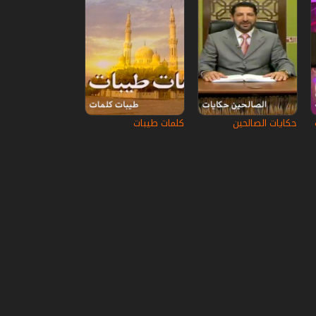
حكايات الصالحين
كلمات طيبات