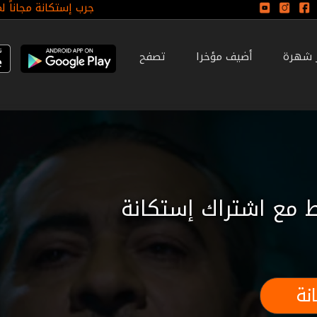
جرب إستكانة مجاناً ل
ر شهرة
أضيف مؤخرا
تصفح
 مع اشتراك إستكانة
نة