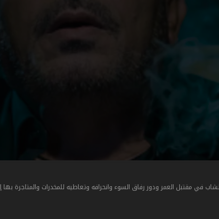
لشاب في مقتبل العمر ودور رفاق السوء وانحرافه وتعاطيه للمخدرات والمتاجرة بها