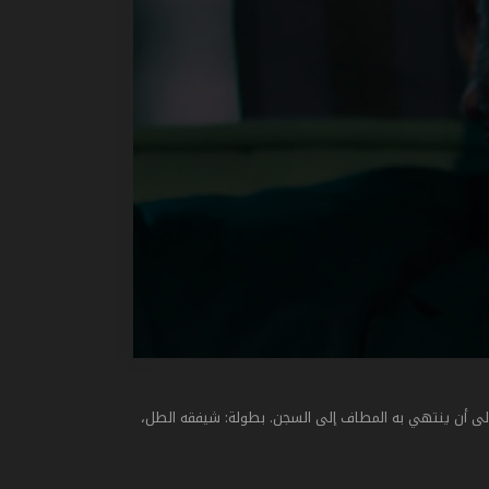
 إلى أن ينتهي به المطاف إلى السجن. بطولة: شيفقه الطل،