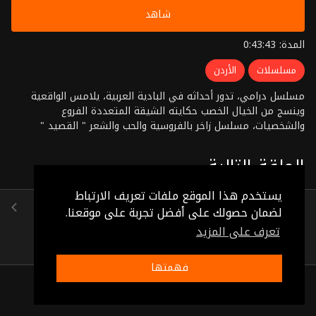
شاهد
المدة: 0:43:43
مسلسلات
الأردن
مسلسل درامي، تدور أحداثه في البادية العربية، يلامس الواقعية
وينسج من الخيال الخصب حكايته الشيقة المتعددة الفروع
والشخصيات، مسلسل زاخر بالفروسية والحب والشعر " القصيد "
النبطي الأصيل، إلى جانب الصراع بين الخير والشر
الحلقة التالية
يستخدم هذا الموقع ملفات تعريف الارتباط
الحلقة 6
لضمان حصولك على أفضل تجربة على موقعنا.
(0:45:54)
تعرف على المزيد
فهمتها
ذات صلة