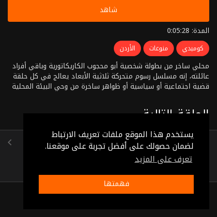
شاهد
المدة: 0:05:28
كوميدي
منوعات
الأردن
محلي ساخر من بطولة شخصية أبو محجوب الكاريكاتورية وباقي أفراد
عائلته، إنه مسلسل رسوم متحركة ثلاثية الأبعاد يعالج في كل حلقة
قضية اجتماعية أو سياسية أو ظواهر ساخرة من وحي البيئة المحلية
الأردنية والعربية معا
الحلقة التالية
يستخدم هذا الموقع ملفات تعريف الارتباط
جاهات وخذ وهات
لضمان حصولك على أفضل تجربة على موقعنا.
(0:05:52)
تعرف على المزيد
فهمتها
ذات صلة