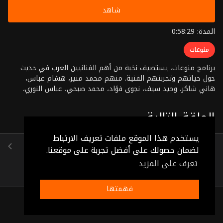
شاهد
المدة: 0:58:29
منوعات
برنامج منوعات، يستضيف نخبة من أهم الفنانيين العرب في حديث
حول حياتهم وتجربتهم الفنية. منهم محمد منير، هشام عباس،
هاني شاكر، وحيد سيف، نجوى فؤاد، محمد صبحي، عباس النوري،
أمينة رزق، أنغام، مصطفى قمر، داود حسين. تقديم: سناء يونس
إخراج: أحمد ربيع
الحلقة التالية
يستخدم هذا الموقع ملفات تعريف الارتباط
سعاد نصر
لضمان حصولك على أفضل تجربة على موقعنا.
(0:56:42)
تعرف على المزيد
فهمتها
ذات صلة