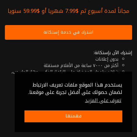
مجاناً لمدة أسبوع ثم $7.99 شهريا أو $59.99 سنويا
اشترك في خدمة إستكانة
إشترك الآن بإستكانة:
بدون إعلانات
أكثر من ٧٠٠٠ ساعة من الأفلام مستقلة
شاهد برامجك المفضلة على التلفاز الذكي، جهاز الحاسوب،
الهاتف اللوحي أو حتى جهازك الموبايل
يستخدم هذا الموقع ملفات تعريف الارتباط
إلغاء في أي وقت
فقط $7.99 شهريا أو $59.99 سنويا
لضمان حصولك على أفضل تجربة على موقعنا.
تعرف على المزيد
© 2026 Istikana, Ltd
شروط الإستخدام
-
شروط الخصوصية
فهمتها
صنع بـ ❤️ من الأردن