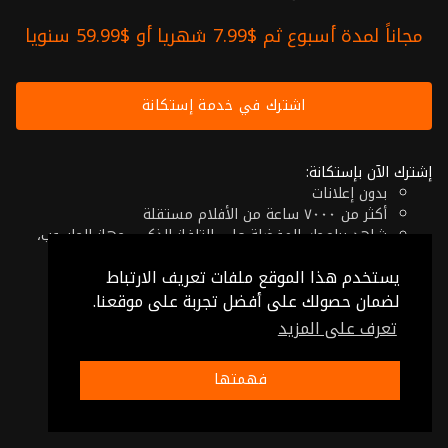
مجاناً لمدة أسبوع ثم $7.99 شهريا أو $59.99 سنويا
اشترك في خدمة إستكانة
إشترك الآن بإستكانة:
بدون إعلانات
أكثر من ٧٠٠٠ ساعة من الأفلام مستقلة
شاهد برامجك المفضلة على التلفاز الذكي، جهاز الحاسوب،
الهاتف اللوحي أو حتى جهازك الموبايل
يستخدم هذا الموقع ملفات تعريف الارتباط
إلغاء في أي وقت
فقط $7.99 شهريا أو $59.99 سنويا
لضمان حصولك على أفضل تجربة على موقعنا.
تعرف على المزيد
© 2026 Istikana, Ltd
شروط الإستخدام
-
شروط الخصوصية
فهمتها
صنع بـ ❤️ من الأردن