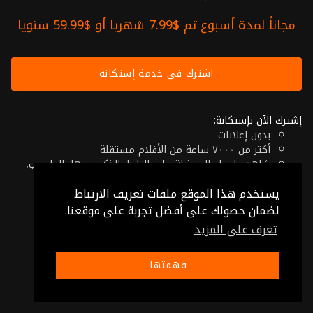
مجاناً لمدة أسبوع ثم $7.99 شهريا أو $59.99 سنويا
اشترك في خدمة إستكانة
إشترك الآن بإستكانة:
بدون إعلانات
أكثر من ٧٠٠٠ ساعة من الأفلام مستقلة
شاهد برامجك المفضلة على التلفاز الذكي، جهاز الحاسوب،
الهاتف اللوحي أو حتى جهازك الموبايل
يستخدم هذا الموقع ملفات تعريف الارتباط
إلغاء في أي وقت
فقط $7.99 شهريا أو $59.99 سنويا
لضمان حصولك على أفضل تجربة على موقعنا.
تعرف على المزيد
© 2026 Istikana, Ltd
شروط الإستخدام
-
شروط الخصوصية
فهمتها
صنع بـ ❤️ من الأردن