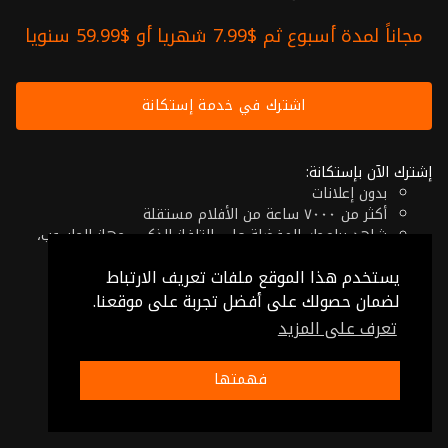
مجاناً لمدة أسبوع ثم $7.99 شهريا أو $59.99 سنويا
اشترك في خدمة إستكانة
إشترك الآن بإستكانة:
بدون إعلانات
أكثر من ٧٠٠٠ ساعة من الأفلام مستقلة
شاهد برامجك المفضلة على التلفاز الذكي، جهاز الحاسوب،
الهاتف اللوحي أو حتى جهازك الموبايل
يستخدم هذا الموقع ملفات تعريف الارتباط
إلغاء في أي وقت
فقط $7.99 شهريا أو $59.99 سنويا
لضمان حصولك على أفضل تجربة على موقعنا.
تعرف على المزيد
© 2026 Istikana, Ltd
شروط الإستخدام
-
شروط الخصوصية
فهمتها
صنع بـ ❤️ من الأردن