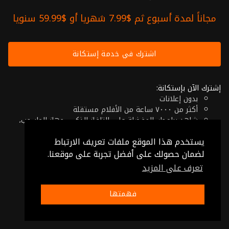
مجاناً لمدة أسبوع ثم $7.99 شهريا أو $59.99 سنويا
اشترك في خدمة إستكانة
إشترك الآن بإستكانة:
بدون إعلانات
أكثر من ٧٠٠٠ ساعة من الأفلام مستقلة
شاهد برامجك المفضلة على التلفاز الذكي، جهاز الحاسوب،
الهاتف اللوحي أو حتى جهازك الموبايل
يستخدم هذا الموقع ملفات تعريف الارتباط
إلغاء في أي وقت
فقط $7.99 شهريا أو $59.99 سنويا
لضمان حصولك على أفضل تجربة على موقعنا.
تعرف على المزيد
© 2026 Istikana, Ltd
شروط الإستخدام
-
شروط الخصوصية
فهمتها
صنع بـ ❤️ من الأردن