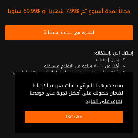
مجاناً لمدة أسبوع ثم $7.99 شهريا أو $59.99 سنويا
اشترك في خدمة إستكانة
إشترك الآن بإستكانة:
بدون إعلانات
أكثر من ٧٠٠٠ ساعة من الأفلام مستقلة
شاهد برامجك المفضلة على التلفاز الذكي، جهاز الحاسوب،
الهاتف اللوحي أو حتى جهازك الموبايل
يستخدم هذا الموقع ملفات تعريف الارتباط
إلغاء في أي وقت
فقط $7.99 شهريا أو $59.99 سنويا
لضمان حصولك على أفضل تجربة على موقعنا.
تعرف على المزيد
© 2026 Istikana, Ltd
شروط الإستخدام
-
شروط الخصوصية
فهمتها
صنع بـ ❤️ من الأردن