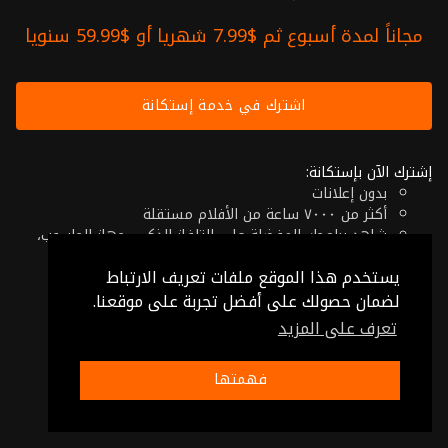
مجاناً لمدة أسبوع ثم $7.99 شهريا أو $59.99 سنويا
اشترك في خدمة إستكانة
إشترك الآن بإستكانة:
بدون إعلانات
أكثر من ٧٠٠٠ ساعة من الأفلام مستقلة
شاهد برامجك المفضلة على التلفاز الذكي، جهاز الحاسوب،
الهاتف اللوحي أو حتى جهازك الموبايل
يستخدم هذا الموقع ملفات تعريف الارتباط
إلغاء في أي وقت
فقط $7.99 شهريا أو $59.99 سنويا
لضمان حصولك على أفضل تجربة على موقعنا.
تعرف على المزيد
© 2026 Istikana, Ltd
شروط الإستخدام
-
شروط الخصوصية
فهمتها
صنع بـ ❤️ من الأردن