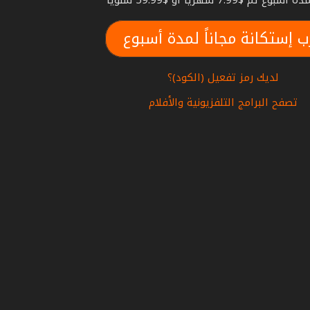
بوع ثم $7.99 شهريا أو $59.99 سنويا
ب إستكانة مجاناً لمدة أسبوع
لديك رمز تفعيل (الكود)؟
تصفح البرامج التلفزيونية والأفلام