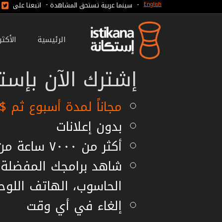
-
-
سينما عربية تستحق المشاهدة
اتبعنا على
English
الرئيسية
الأكث
إشترك الآن بإستك
مجاناً لمدة أسبوع ثم $7.99 شهريا أو $59.99 سنويا
بدون إعلانات
أكثر من ٧٠٠٠ ساعة من الأفلام مستقلة
شاهد برامجك المفضلة ع
الحاسوب، الهاتف اللوح
إلغاء في أي وقت