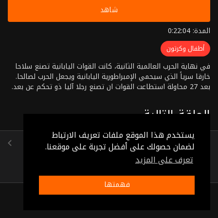
شاهد
المدة: 0:22:04
أطفال وكرتون
في نهاية الحرب العالمية الثانية، كانت القوات اليابانية تصنع سلاحا
خارقا سرياً الذي سيحمي الإمبراطورية اليابانية ويجعل الحرب لصالحا.
بعد 27 محاولة استطاعت القوات ان تصنع رجلا آليا ذو تحكم عن بعد.
ولكن في تلك الآونة كانت الحرب قد انتهت فأصبح الرجل الآلي
للاستخدام المدني تحت سيطرة حسام الذي يبلغ عمره ال12. القصة
الحلقة التالية
عن ولد اسمه حسام ابن دكتور ومخترع كبير، وهو الدكتور فريد الذي
اخترع رعد العملاق (الرجل الحديدي) قبل أن يتوفى. وقد تولى الدكتور
يستخدم هذا الموقع ملفات تعريف الارتباط
كمال صديق الدكتور فريد رعاية الولد اليتيم حسام حتى أصبح في
الحلقة 21
لضمان حصولك على أفضل تجربة على موقعنا.
الشرطة الدولية بمقاومة الشر بالمعاونة مع رعد العملاق والكابتن
(0:22:14)
سريع. وبكل حلقة شرير جديد ومغامرة جديدة
تعرف على المزيد
فهمتها
ذات صلة