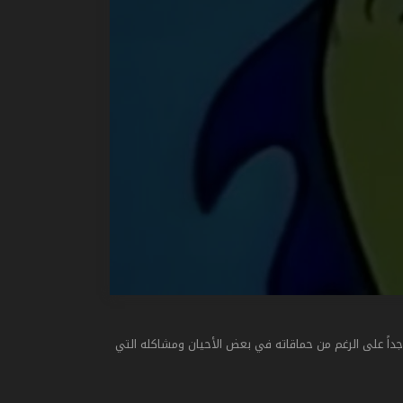
ً على الرغم من حماقاته في بعض الأحيان ومشاكله التي