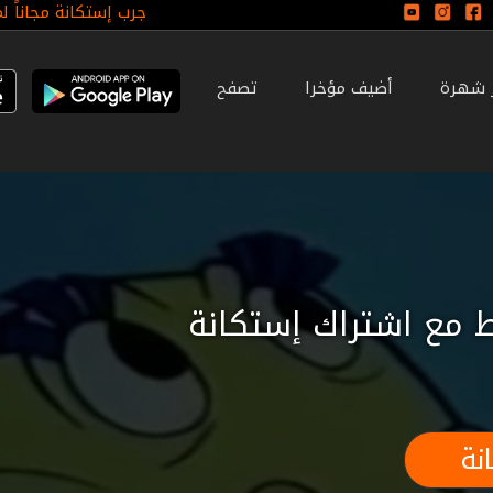
جرب إستكانة مجاناً ل
ر شهرة
أضيف مؤخرا
تصفح
 مع اشتراك إستكانة
نة