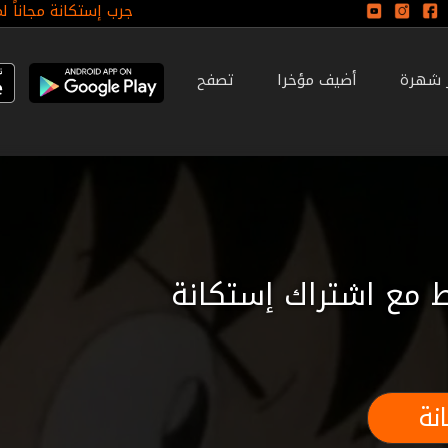
جرب إستكانة مجاناً ل
ر شهرة
أضيف مؤخرا
تصفح
 مع اشتراك إستكانة
نة