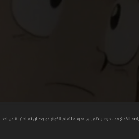
لكونغ فو . حيث ينظم إلى مدرسة لتعلم الكونغ فو بعد ان تم اختيارة من احد ر