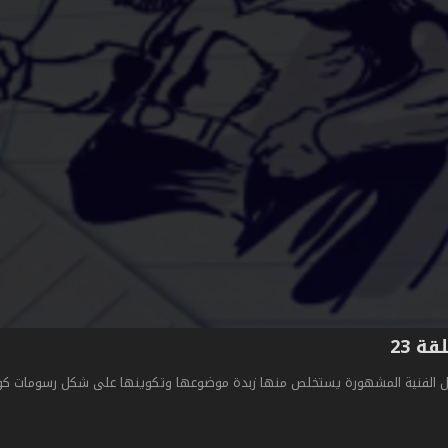
قة 23
مال الفنية المشهورة يستخلص منها زبدة موضوعها وتكوينها على شكل رسومات ك