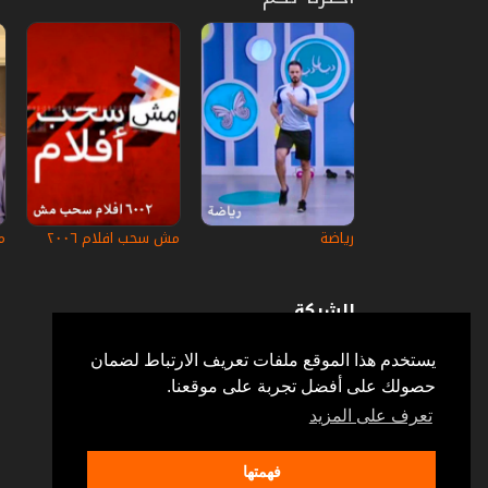
رياضة
مش سحب افلام ٢٠٠٦
م
الشركة
عن إستكانة
أسئلة وأجوبة
يستخدم هذا الموقع ملفات تعريف الارتباط لضمان
في الإعلام
حصولك على أفضل تجربة على موقعنا.
خدمة الزبائن
إتصل بنا
تعرف على المزيد
فهمتها