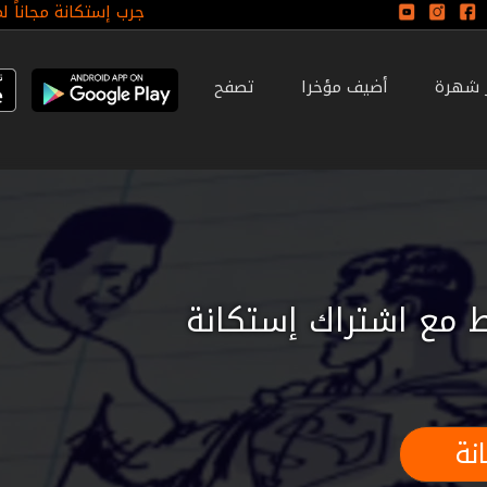
جرب إستكانة مجاناً ل
ر شهرة
أضيف مؤخرا
تصفح
 مع اشتراك إستكانة
نة