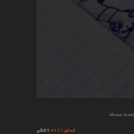
وميدية مبسطة
السابق
1
2
3
4
5
التالي