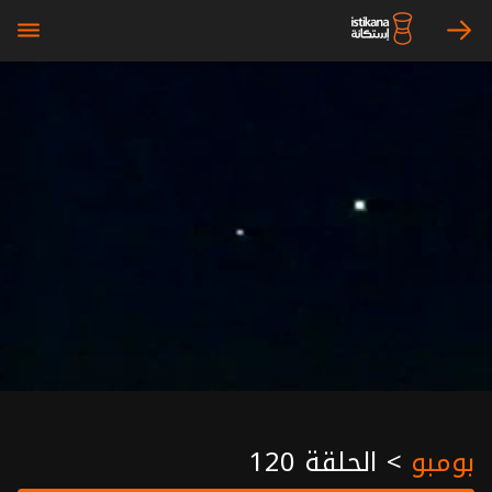
bars
arrow_right
بومبو
>
الحلقة 120