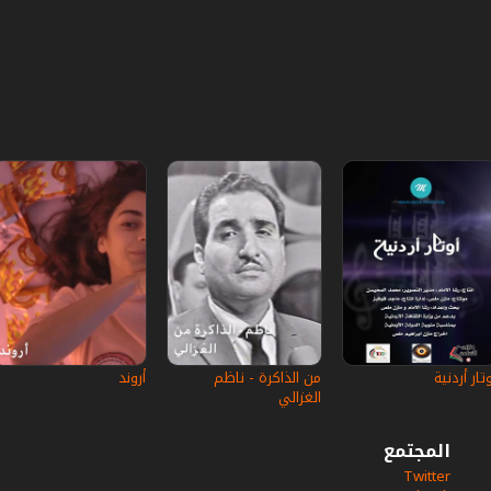
تار أردنية
من الذاكرة - ناظم
أروند
الغزالي
المجتمع
Twitter