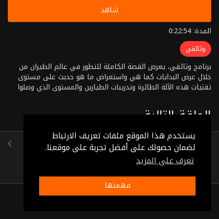
شاهد
المدة: 0:22:54
وثائقي
برنامج وثائقي، يعرض القصة الكاملة للتطور في عالم الطيران من
خلال عرض البدايات كما هي واستعراض ما هو حديث على مستوى
تقنيات هذه الآلة الطائرة وتدريبات الطيارين والمستوى الذي وصلوا
إليه وذلك إما بالطيران الفعلي أو باستخدام أجهزة العرض المسماة
"الحقيقـــة المتخيلــــة"
الحلقة التالية
يستخدم هذا الموقع ملفات تعريف الارتباط
الحلقة 20
لضمان حصولك على أفضل تجربة على موقعنا.
(0:23:24)
تعرف على المزيد
فهمتها
ذات صلة